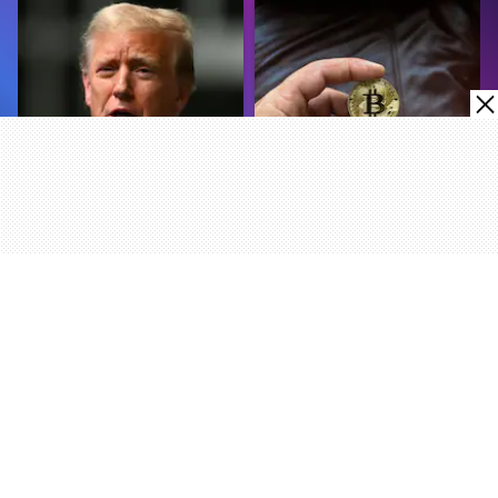
COMUNIDAD
CRIPTOMONEDAS
Donald Trump promete
¿Cuál es el precio de
defender las
Bitcoin y otras criptos
criptomonedas, anuncia
este 9 de mayo del
que las aceptará en su
2024?
campaña
Más Noticias