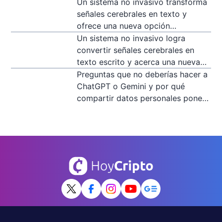
se realiza dentro de los 90 días
Un sistema no invasivo transforma
posteriores a la suspensión
señales cerebrales en texto y
ofrece una nueva opción
comunicativa para personas con
Un sistema no invasivo logra
parálisis
convertir señales cerebrales en
texto escrito y acerca una nueva
forma de comunicación para
Preguntas que no deberías hacer a
personas con parálisis
ChatGPT o Gemini y por qué
compartir datos personales pone
en riesgo tu privacidad