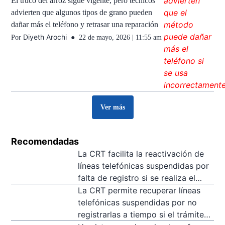
El truco del arroz sigue vigente, pero técnicos
advierten que algunos tipos de grano pueden
dañar más el teléfono y retrasar una reparación
Diyeth Arochi
Por
22 de mayo, 2026 | 11:55 am
Ver más
Recomendadas
La CRT facilita la reactivación de
líneas telefónicas suspendidas por
falta de registro si se realiza el
trámite dentro de los 90 días
La CRT permite recuperar líneas
siguientes a la suspensión
telefónicas suspendidas por no
registrarlas a tiempo si el trámite