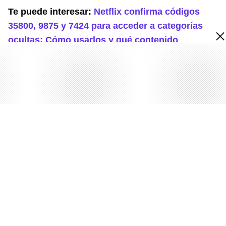
Te puede interesar:
Netflix confirma códigos
35800, 9875 y 7424 para acceder a categorías
ocultas: Cómo usarlos y qué contenido
específico puedes desbloquear en segundos
Temas
Netflix
cuentas
Dispositivos
Recomendadas
TECNOLOGÍAS
WhatsApp facilita cambiar tu número sin
perder contactos usando su función oficial
y completando el proceso de verificación