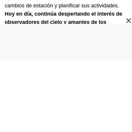
cambios de estación y planificar sus actividades.
Hoy en día, continúa despertando el interés de
observadores del cielo y amantes de los
fenómenos naturales.
Temas
luna de nieve
Recomendadas
TECNOLOGÍAS
WhatsApp facilita cambiar tu número sin
perder contactos usando su función oficial
y completando el proceso de verificación