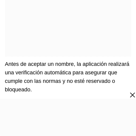
Antes de aceptar un nombre, la aplicación realizará
una verificación automática para asegurar que
cumple con las normas y no esté reservado o
bloqueado.
¿Podrá alguien registrarse como
Google, Apple o Shakira?
No.
Meta desarrolló este sistema
específicamente para impedir que terceros