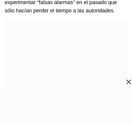
experimentar “falsas alarmas” en el pasado que
sólo hacían perder el tiempo a las autoridades.
La elección de objetivos consistía en una
preferencia por viviendas de “grandes líderes” y la