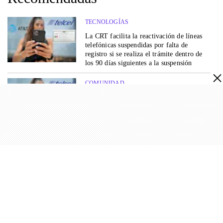
TECNOLOGÍAS
La CRT facilita la reactivación de líneas
telefónicas suspendidas por falta de
registro si se realiza el trámite dentro de
los 90 días siguientes a la suspensión
COMUNIDAD
La CRT permite recuperar líneas
telefónicas suspendidas por no registrarlas
a tiempo si el trámite se realiza dentro de
los 90 días posteriores a la suspensión
TECNOLOGÍAS
Un sistema no invasivo transforma señales
cerebrales en texto y ofrece una nueva
opción comunicativa para personas con
parálisis