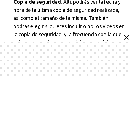
Copia de seguridad.
Allí, podrás ver la fecha y
hora de la última copia de seguridad realizada,
así como el tamaño de la misma. También
podrás elegir si quieres incluir o no los vídeos en
la copia de seguridad, y la frecuencia con la que
quieres que se haga automáticamente (diaria,
semanal o mensual).
Toca en
Cuenta
y selecciona la cuenta de Gmail
que quieres vincular con WhatsApp. Si no tienes
ninguna cuenta de Gmail, tendrás que crear una
y verificarla.
Una vez que hayas vinculado tu cuenta de Gmail
con WhatsApp, toca en
Guardar
en
Google
Drive
y espera a que se complete el proceso.
Puedes elegir si quieres hacerlo solo con Wi-Fi o
también con datos móviles.