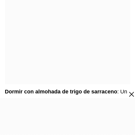
Dormir con almohada de trigo de sarraceno
: Un
hábito inusual, pero se dice que mejora la postura y
la calidad del sueño.
Vestirse como un superhéroe o personaje de
películas
: Utilizar la vestimenta para entrar en el