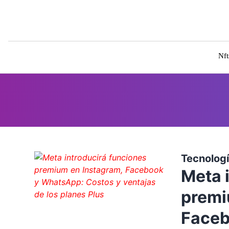
Nft
Tecnolog
Meta 
premi
Faceb